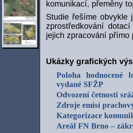
komunikací, přeměny t
Studie řešíme obvykle 
zprostředkování dotac
jejich zpracování přímo 
Ukázky grafických výs
Poloha hodnocené lo
vydané SFŽP
Odvození četnosti srá
Zdroje emisí prachový
Kategorizace komunika
Areál FN Brno – zákr