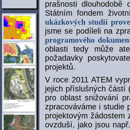
prašnosti dlouhodobě 
Státním fondem životn
ukázkových studií proved
jsme se podíleli na zpr
programového dokume
oblasti tedy může ate
požadavky poskytovate
projektů.
V roce 2011 ATEM vypra
jejich příslušných částí
pro oblast snižování p
zpracováváme i studie pr
projektovým žádostem z 
ovzduší, jako jsou např