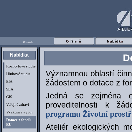
Nabídka
D
Rozptylové studie
Významnou oblastí činno
Hlukové studie
žádostem o dotace z fon
EIA
SEA
Jedná se zejména o 
GIS
proveditelnosti k ž
Veřejné zdraví
programu Životní prostř
Výzkum a vývoj
Dotace z fondů
EU
Ateliér ekologických m